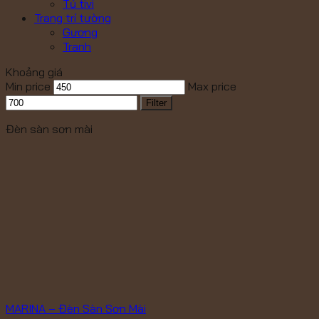
Tủ tivi
Trang trí tường
Gương
Tranh
Khoảng giá
Min price
Max price
Filter
Đèn sàn sơn mài
MARINA – Đèn Sàn Sơn Mài