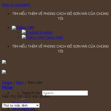
Skip to content
TÌM HIỂU THÊM VỀ PHONG CÁCH ĐỒ SƠN MÀI CỦA CHÚNG
TÔI
English
Tiếng Việt
TÌM HIỂU THÊM VỀ PHONG CÁCH ĐỒ SƠN MÀI CỦA CHÚNG
TÔI
Home
/
Đèn
/
Đèn sàn
Filter
Search for:
Hiển thị tất cả 6 sản phẩm
Trang chủ
Về chúng tôi
Danh mục sản phẩm