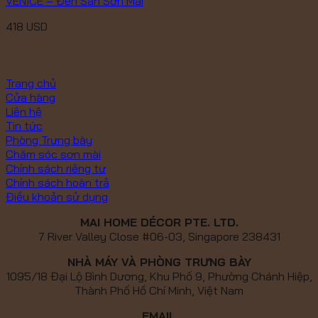
VENICE – Đèn Sàn Sơn Mài
418
USD
Trang chủ
Cửa hàng
Liên hệ
Tin tức
Phòng Trưng bày
Chăm sóc sơn mài
Chính sách riêng tư
Chính sách hoàn trả
Điều khoản sử dụng
MAI HOME DÉCOR PTE. LTD.
7 River Valley Close #06-03, Singapore 238431
NHÀ MÁY VÀ PHÒNG TRƯNG BÀY
1095/18 Đại Lộ Bình Dương, Khu Phố 9, Phường Chánh Hiệp,
Thành Phố Hồ Chí Minh, Việt Nam
EMAIL