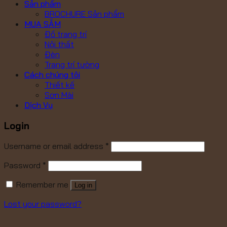
Sản phẩm
BROCHURE Sản phẩm
MUA SẮM
Đồ trang trí
Nội thất
Đèn
Trang trí tường
Cách chúng tôi
Thiết kế
Sơn Mài
Dịch Vụ
Login
Username or email address
*
Password
*
Remember me
Log in
Lost your password?