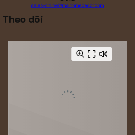
sales-online@maihomedecor.com
Theo dõi